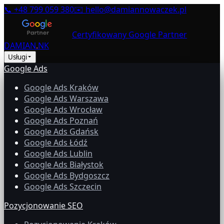
📞
+48 799 059 380
✉️
hello@damiannowaczek.pl
Certyfikowany Google Partner
DAMIAN
.
NK
Usługi
Google Ads
Google Ads Kraków
Google Ads Warszawa
Google Ads Wrocław
Google Ads Poznań
Google Ads Gdańsk
Google Ads Łódź
Google Ads Lublin
Google Ads Białystok
Google Ads Bydgoszcz
Google Ads Szczecin
Pozycjonowanie SEO