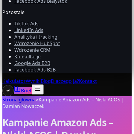
Facebook Ads Białystok
Pozostałe
TikTok Ads
LinkedIn Ads
Analityka i tracking
Wdrożenie HubSpot
Wdrożenie CRM
Konsultacje
Google Ads B2B
Facebook Ads B2B
Kalkulator
Wyniki
Blog
Dlaczego ja?
Kontakt
☀
Brief
Strona główna
›
›
Kampanie Amazon Ads – Niski ACOS |
Damian Nowaczek
Kampanie Amazon Ads –