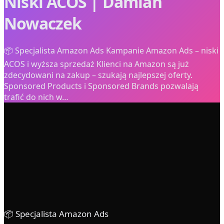
Niski ACOS | Damian
Nowaczek
📦 Specjalista Amazon Ads Kampanie Amazon Ads – niski
ACOS i wyższa sprzedaż Klienci na Amazon są już
zdecydowani na zakup – szukają najlepszej oferty.
Sponsored Products i Sponsored Brands pozwalają
trafić do nich w…
0
+ lat
0
× ROAS
0
%
0
%
📦 Specjalista Amazon Ads