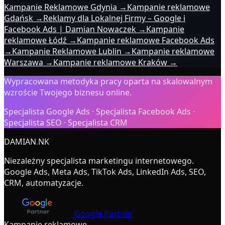
Kampanie Reklamowe Gdynia
→
Kampanie reklamowe
Gdańsk
→
Reklamy dla Lokalnej Firmy – Google i
Facebook Ads | Damian Nowaczek
→
Kampanie
reklamowe Łódź
→
Kampanie reklamowe Facebook Ads
→
Kampanie Reklamowe Lublin
→
Kampanie reklamowe
Warszawa
→
Kampanie reklamowe Kraków
→
Wypracowana metodyka pracy oparta na skalowalnym
wzroście Twojego biznesu online.
Specjalista Google Ads · Specjalista Facebook Ads ·
Specjalista SEO · Specjalista CRM
DAMIAN
.
NK
Niezależny specjalista marketingu internetowego.
Google Ads, Meta Ads, TikTok Ads, LinkedIn Ads, SEO,
CRM, automatyzacje.
Google Partner
Kampanie reklamowe