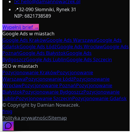
✉️
hello@damiannowaczek.pl
📍
32-090 Słomniki, Rynek 31
NIP: 6821738589
Wypełnij brief →
Google Ads w miastach
Google Ads Kraków
Google Ads Warszawa
Google Ads
Gdańsk
Google Ads Łódź
Google Ads Wrocław
Google Ads
Poznań
Google Ads Białystok
Google Ads
Bydgoszcz
Google Ads Lublin
Google Ads Szczecin
SEO w miastach
Pozycjonowanie Kraków
Pozycjonowanie
Warszawa
Pozycjonowanie Łódź
Pozycjonowanie
Wrocław
Pozycjonowanie Poznań
Pozycjonowanie
Białystok
Pozycjonowanie Bydgoszcz
Pozycjonowanie
Lublin
Pozycjonowanie Szczecin
Pozycjonowanie Gdańsk
© Copyright by Damian Nowaczek.
f
in
ig
Polityka prywatności
Sitemap