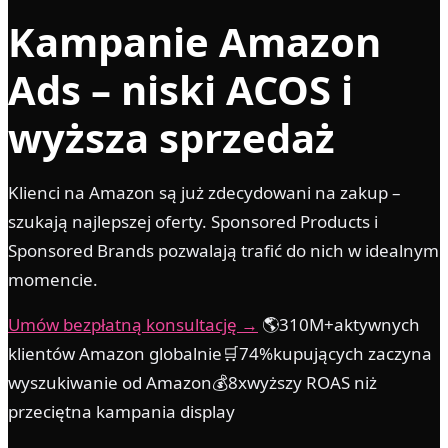
Kampanie Amazon
Ads – niski ACOS i
wyższa sprzedaż
Klienci na Amazon są już zdecydowani na zakup –
szukają najlepszej oferty. Sponsored Products i
Sponsored Brands pozwalają trafić do nich w idealnym
momencie.
Umów bezpłatną konsultację →
🌎310M+aktywnych
klientów Amazon globalnie🛒74%kupujących zaczyna
wyszukiwanie od Amazon💰8xwyższy ROAS niż
przeciętna kampania display