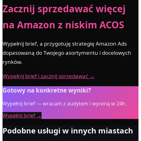
Zacznij sprzedawać więcej
na Amazon z niskim ACOS
Wypełnij brief, a przygotuję strategię Amazon Ads
dopasowaną do Twojego asortymentu i docelowych
rynków.
Wypełnij brief i zacznij sprzedawać →
Gotowy na konkretne wyniki?
Wypełnij brief — wracam z audytem i wyceną w 24h.
Wypełnij brief →
Podobne usługi w innych miastach