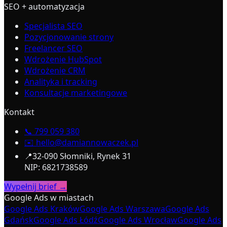
SEO + automatyzacja
Specjalista SEO
Pozycjonowanie strony
Freelancer SEO
Wdrożenie HubSpot
Wdrożenie CRM
Analityka i tracking
Konsultacje marketingowe
Kontakt
📞
799 059 380
✉️
hello@damiannowaczek.pl
📍
32-090 Słomniki, Rynek 31
NIP: 6821738589
Wypełnij brief →
Google Ads w miastach
Google Ads Kraków
Google Ads Warszawa
Google Ads
Gdańsk
Google Ads Łódź
Google Ads Wrocław
Google Ads