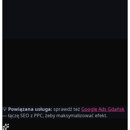
+
+
+
+
+
PZ
Paweł Z.
💡
Powiązana usługa:
sprawdź też
Google Ads Gdańsk
Właściciel sklepu internetowego
— łączę SEO z PPC, żeby maksymalizować efekt.