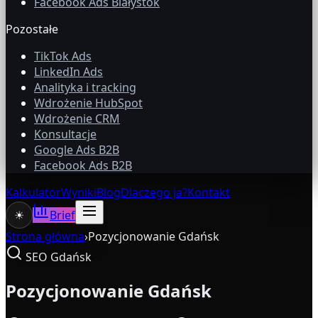
Facebook Ads Białystok
Pozostałe
TikTok Ads
LinkedIn Ads
Analityka i tracking
Wdrożenie HubSpot
Wdrożenie CRM
Konsultacje
Google Ads B2B
Facebook Ads B2B
Kalkulator
Wyniki
Blog
Dlaczego ja?
Kontakt
☀
Brief
Strona główna
›
Pozycjonowanie Gdańsk
SEO Gdańsk
Pozycjonowanie Gdańsk