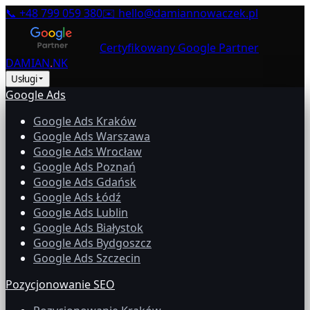
📞
+48 799 059 380
✉️
hello@damiannowaczek.pl
Certyfikowany Google Partner
DAMIAN
.
NK
Usługi
Google Ads
Google Ads Kraków
Google Ads Warszawa
Google Ads Wrocław
Google Ads Poznań
Google Ads Gdańsk
Google Ads Łódź
Google Ads Lublin
Google Ads Białystok
Google Ads Bydgoszcz
Google Ads Szczecin
Pozycjonowanie SEO