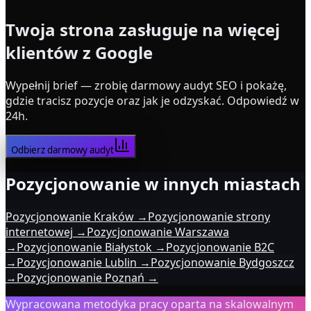
Twoja strona zasługuje na więcej
klientów z Google
Wypełnij brief — zrobię darmowy audyt SEO i pokażę,
gdzie tracisz pozycje oraz jak je odzyskać. Odpowiedź w
24h.
Odbierz darmowy audyt
Pozycjonowanie w innych miastach
Pozycjonowanie Kraków
→
Pozycjonowanie strony
internetowej
→
Pozycjonowanie Warszawa
→
Pozycjonowanie Białystok
→
Pozycjonowanie B2C
→
Pozycjonowanie Lublin
→
Pozycjonowanie Bydgoszcz
→
Pozycjonowanie Poznań
→
Wypracowana metodyka pracy oparta na skalowalnym