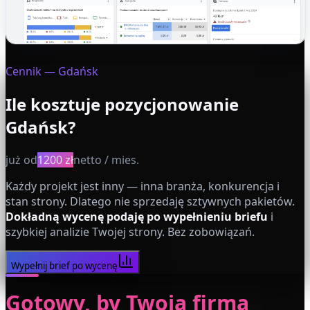
Cennik
— Gdańsk
Ile kosztuje pozycjonowanie
Gdańsk
?
już od
1200 zł
netto / mies.
Każdy projekt jest inny — inna branża, konkurencja i
stan strony. Dlatego nie sprzedaję sztywnych pakietów.
Dokładną wycenę podaję po wypełnieniu briefu
i
szybkiej analizie Twojej strony. Bez zobowiązań.
Wypełnij brief po wycenę
Gotowy, by Twoja firma