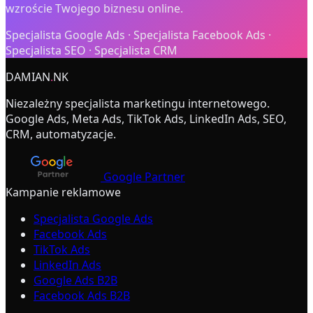
wzroście Twojego biznesu online.
Specjalista Google Ads · Specjalista Facebook Ads ·
Specjalista SEO · Specjalista CRM
DAMIAN
.
NK
Niezależny specjalista marketingu internetowego.
Google Ads, Meta Ads, TikTok Ads, LinkedIn Ads, SEO,
CRM, automatyzacje.
Google Partner
Kampanie reklamowe
Specjalista Google Ads
Facebook Ads
TikTok Ads
LinkedIn Ads
Google Ads B2B
Facebook Ads B2B