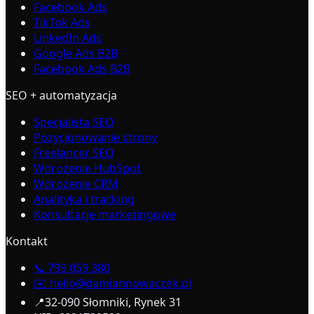
Facebook Ads
TikTok Ads
LinkedIn Ads
Google Ads B2B
Facebook Ads B2B
SEO + automatyzacja
Specjalista SEO
Pozycjonowanie strony
Freelancer SEO
Wdrożenie HubSpot
Wdrożenie CRM
Analityka i tracking
Konsultacje marketingowe
Kontakt
📞
799 059 380
✉️
hello@damiannowaczek.pl
📍
32-090 Słomniki, Rynek 31