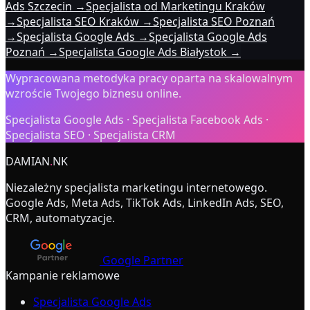
Ads Szczecin
→
Specjalista od Marketingu Kraków
→
Specjalista SEO Kraków
→
Specjalista SEO Poznań
→
Specjalista Google Ads
→
Specjalista Google Ads
Poznań
→
Specjalista Google Ads Białystok
→
Wypracowana metodyka pracy oparta na skalowalnym
wzroście Twojego biznesu online.
Specjalista Google Ads · Specjalista Facebook Ads ·
Specjalista SEO · Specjalista CRM
DAMIAN
.
NK
Niezależny specjalista marketingu internetowego.
Google Ads, Meta Ads, TikTok Ads, LinkedIn Ads, SEO,
CRM, automatyzacje.
Google Partner
Kampanie reklamowe
Specjalista Google Ads