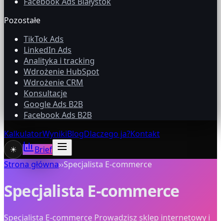
Facebook Ads Białystok
Pozostałe
TikTok Ads
LinkedIn Ads
Analityka i tracking
Wdrożenie HubSpot
Wdrożenie CRM
Konsultacje
Google Ads B2B
Facebook Ads B2B
Kalkulator
Wyniki
Blog
Dlaczego ja?
Kontakt
☀
Brief
Strona główna
›
›
Specjalista E-commerce
Specjalista E-commerce
Specjalista E-commerce Prowadzisz sklep internetowy i