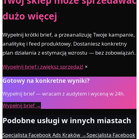
Twój sklep może sprzedawać
dużo więcej
Wypełnij krótki brief, a przeanalizuję Twoje kampanie,
analitykę i feed produktowy. Dostaniesz konkretny
plan działania z estymacją wzrostu — bez zobowiązań.
Wypełnij brief i zwiększ sprzedaż!
×
Gotowy na konkretne wyniki?
Wypełnij brief — wracam z audytem i wyceną w 24h.
Wypełnij brief →
Podobne usługi w innych miastach
Specjalista Facebook Ads Kraków
→
Specjalista Facebook