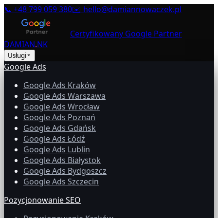
📞
+48 799 059 380
✉️
hello@damiannowaczek.pl
Certyfikowany Google Partner
DAMIAN
.
NK
Usługi
Google Ads
Google Ads Kraków
Google Ads Warszawa
Google Ads Wrocław
Google Ads Poznań
Google Ads Gdańsk
Google Ads Łódź
Google Ads Lublin
Google Ads Białystok
Google Ads Bydgoszcz
Google Ads Szczecin
Pozycjonowanie SEO