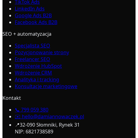
TikTok Ads
LinkedIn Ads
Google Ads B2B
Facebook Ads B2B
SEO + automatyzacja
Specjalista SEO
Pozycjonowanie strony
Freelancer SEO
Wdrożenie HubSpot
Wdrożenie CRM
Analityka i tracking
Konsultacje marketingowe
Kontakt
📞
799 059 380
✉️
hello@damiannowaczek.pl
📍
32-090 Słomniki, Rynek 31
NIP: 6821738589