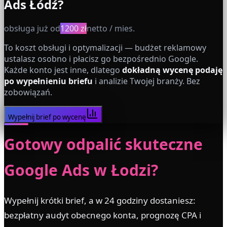
Ads
Łódź
?
obsługa już od
1200 zł
netto / mies.
To koszt obsługi i optymalizacji — budżet reklamowy
ustalasz osobno i płacisz go bezpośrednio Google.
Każde konto jest inne, dlatego
dokładną wycenę podaję
po wypełnieniu briefu
i analizie Twojej branży. Bez
zobowiązań.
Wypełnij brief po wycenę
Gotowy odpalić skuteczne
Google Ads w Łodzi?
Wypełnij krótki brief, a w 24 godziny dostaniesz:
bezpłatny audyt obecnego konta, prognozę CPA i