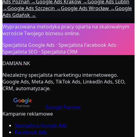
Ads Poznań
→
Google Ads Kraków
→
Google Ads Lublin
→
Google Ads Szczecin
→
Google Ads Wrocław
→
Google
Ads Gdańsk
→
Wypracowana metodyka pracy oparta na skalowalnym
wzroście Twojego biznesu online.
Specjalista Google Ads · Specjalista Facebook Ads ·
Specjalista SEO · Specjalista CRM
DAMIAN
.
NK
Niezależny specjalista marketingu internetowego.
Google Ads, Meta Ads, TikTok Ads, LinkedIn Ads, SEO,
CRM, automatyzacje.
Google Partner
Kampanie reklamowe
Specjalista Google Ads
Facebook Ads