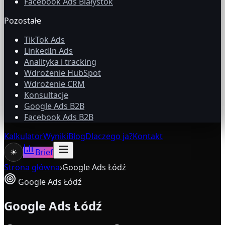
Facebook Ads Białystok
Pozostałe
TikTok Ads
LinkedIn Ads
Analityka i tracking
Wdrożenie HubSpot
Wdrożenie CRM
Konsultacje
Google Ads B2B
Facebook Ads B2B
Kalkulator
Wyniki
Blog
Dlaczego ja?
Kontakt
☀
Brief
Strona główna
›
Google Ads Łódź
Google Ads Łódź
Google Ads Łódź