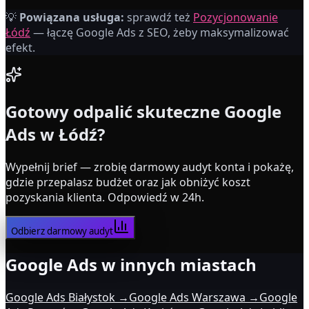
Tomasz K.
💡
Powiązana usługa:
sprawdź też
Pozycjonowanie
Właściciel firmy usługowej
Łódź
— łączę Google Ads z SEO, żeby maksymalizować
efekt.
Gotowy odpalić skuteczne Google
Ads
w Łódź
?
Wypełnij brief — zrobię darmowy audyt konta i pokażę,
gdzie przepalasz budżet oraz jak obniżyć koszt
pozyskania klienta. Odpowiedź w 24h.
Odbierz darmowy audyt
Google Ads w innych miastach
Google Ads Białystok
→
Google Ads Warszawa
→
Google