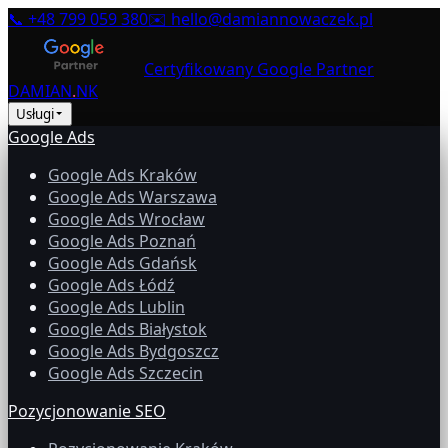
📞
+48 799 059 380
✉️
hello@damiannowaczek.pl
Certyfikowany Google Partner
DAMIAN
.
NK
Usługi
Google Ads
Google Ads Kraków
Google Ads Warszawa
Google Ads Wrocław
Google Ads Poznań
Google Ads Gdańsk
Google Ads Łódź
Google Ads Lublin
Google Ads Białystok
Google Ads Bydgoszcz
Google Ads Szczecin
Pozycjonowanie SEO