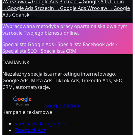
Warszawa
→
Google Ads Poznań
→
Google Ads Lublin
→
Google Ads Szczecin
→
Google Ads Wrocław
→
Google
Ads Gdańsk
→
Wypracowana metodyka pracy oparta na skalowalnym
wzroście Twojego biznesu online.
Specjalista Google Ads · Specjalista Facebook Ads ·
Specjalista SEO · Specjalista CRM
DAMIAN
.
NK
Niezależny specjalista marketingu internetowego.
Google Ads, Meta Ads, TikTok Ads, LinkedIn Ads, SEO,
CRM, automatyzacje.
Google Partner
Kampanie reklamowe
Specjalista Google Ads
Facebook Ads