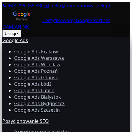
📞
+48 799 059 380
✉️
hello@damiannowaczek.pl
Certyfikowany Google Partner
DAMIAN
.
NK
Usługi
Google Ads
Google Ads Kraków
Google Ads Warszawa
Google Ads Wrocław
Google Ads Poznań
Google Ads Gdańsk
Google Ads Łódź
Google Ads Lublin
Google Ads Białystok
Google Ads Bydgoszcz
Google Ads Szczecin
Pozycjonowanie SEO