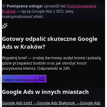
Tomasz K.
💡
Powiązana usługa:
sprawdź też
Pozycjonowanie
Właściciel firmy usługowej
Kraków
— łączę Google Ads z SEO, żeby
maksymalizować efekt.
Gotowy odpalić skuteczne Google
Ads
w Kraków
?
Wypełnij brief — zrobię darmowy audyt konta i pokażę,
gdzie przepalasz budżet oraz jak obniżyć koszt
pozyskania klienta. Odpowiedź w 24h.
Odbierz darmowy audyt
Google Ads w innych miastach
Google Ads Łódź
→
Google Ads Białystok
→
Google Ads