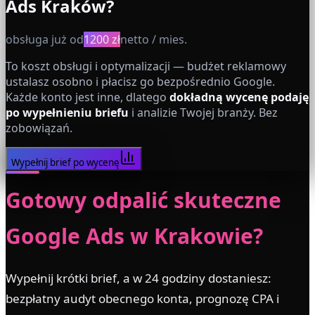
Ads
Kraków
?
obsługa już od
1200 zł
netto / mies.
To koszt obsługi i optymalizacji — budżet reklamowy
ustalasz osobno i płacisz go bezpośrednio Google.
Każde konto jest inne, dlatego
dokładną wycenę podaję
po wypełnieniu briefu
i analizie Twojej branży. Bez
zobowiązań.
Wypełnij brief po wycenę
Gotowy odpalić skuteczne
Google Ads w Krakowie?
Wypełnij krótki brief, a w 24 godziny dostaniesz:
bezpłatny audyt obecnego konta, prognozę CPA i