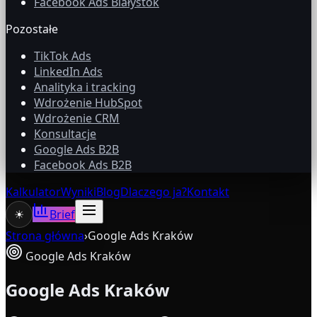
Facebook Ads Białystok
Pozostałe
TikTok Ads
LinkedIn Ads
Analityka i tracking
Wdrożenie HubSpot
Wdrożenie CRM
Konsultacje
Google Ads B2B
Facebook Ads B2B
Kalkulator
Wyniki
Blog
Dlaczego ja?
Kontakt
☀
Brief
Strona główna
›
Google Ads Kraków
Google Ads Kraków
Google Ads Kraków