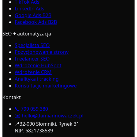
TikTok Ads
LinkedIn Ads
Google Ads B2B
Facebook Ads B2B
SEO + automatyzacja
Specjalista SEO
Pozycjonowanie strony
Freelancer SEO
Wdrożenie HubSpot
Wdrożenie CRM
Analityka i tracking
Konsultacje marketingowe
Kontakt
📞
799 059 380
✉️
hello@damiannowaczek.pl
📍
32-090 Słomniki, Rynek 31
NIP: 6821738589