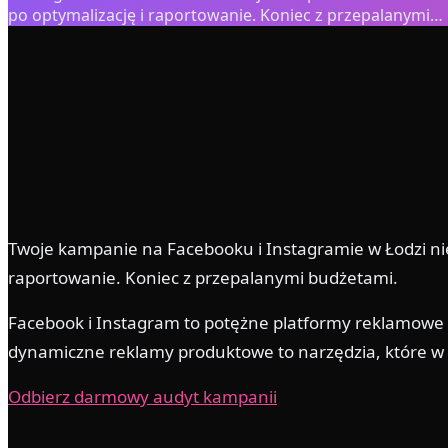
po optymalizację i raportowanie. Koniec z przepalanymi…
0
+ lat
0
× ROAS
0
%
0
%
Twoje kampanie na Facebooku i Instagramie w Łodzi nie
raportowanie. Koniec z przepalanymi budżetami.
Facebook i Instagram to potężne platformy reklamowe — a
dynamiczne reklamy produktowe to narzędzia, które w
Odbierz darmowy audyt kampanii