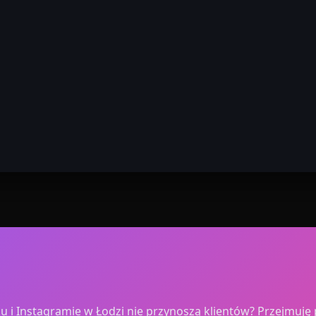
 Instagramie w Łodzi nie przynoszą klientów? Przejmuję p