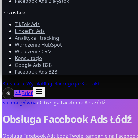
Facebook Ads Białystok
Pozostałe
TikTok Ads
LinkedIn Ads
Analityka i tracking
Wdrożenie HubSpot
Wdrożenie CRM
Konsultacje
Google Ads B2B
Facebook Ads B2B
Kalkulator
Wyniki
Blog
Dlaczego ja?
Kontakt
☀
Brief
Strona główna
›
›
Obsługa Facebook Ads Łódź
Obsługa Facebook Ads Łódź
Obsługa Facebook Ads Łódź Twoje kampanie na Facebooku i