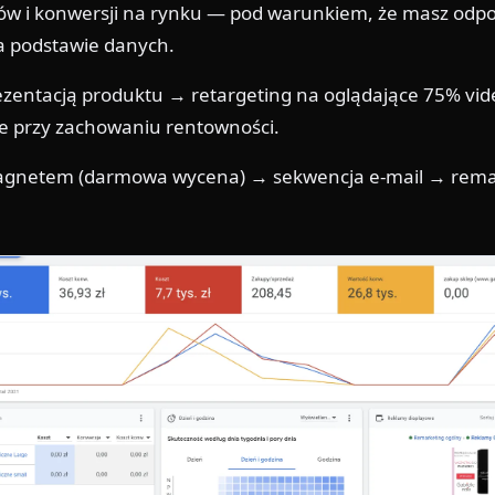
w i konwersji na rynku — pod warunkiem, że masz odpowi
na podstawie danych.
entacją produktu → retargeting na oglądające 75% video
nie przy zachowaniu rentowności.
gnetem (darmowa wycena) → sekwencja e-mail → remarketi