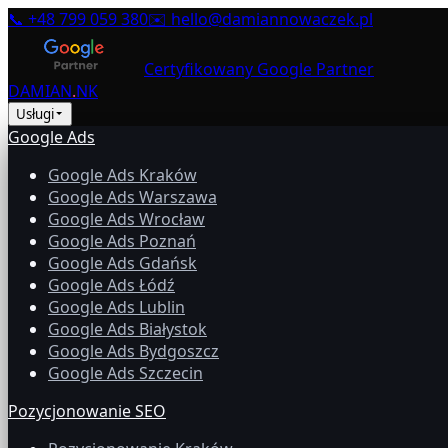
📞
+48 799 059 380
✉️
hello@damiannowaczek.pl
Certyfikowany Google Partner
DAMIAN
.
NK
Usługi
Google Ads
Google Ads Kraków
Google Ads Warszawa
Google Ads Wrocław
Google Ads Poznań
Google Ads Gdańsk
Google Ads Łódź
Google Ads Lublin
Google Ads Białystok
Google Ads Bydgoszcz
Google Ads Szczecin
Pozycjonowanie SEO