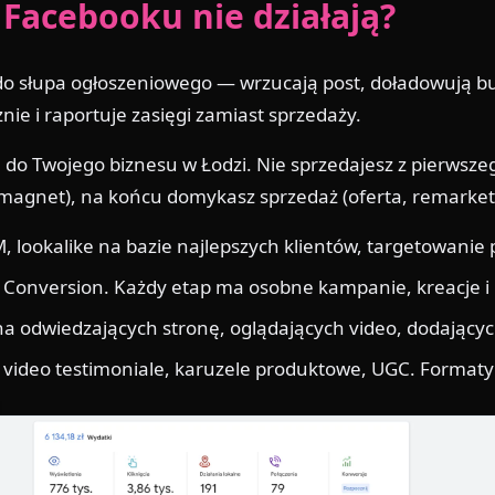
Facebooku nie działają?
do słupa ogłoszeniowego — wrzucają post, doładowują bud
ie i raportuje zasięgi zamiast sprzedaży.
do Twojego biznesu w Łodzi. Nie sprzedajesz z pierwsze
d magnet), na końcu domykasz sprzedaż (oferta, remarke
lookalike na bazie najlepszych klientów, targetowanie
onversion. Każdy etap ma osobne kampanie, kreacje i 
odwiedzających stronę, oglądających video, dodających
 video testimoniale, karuzele produktowe, UGC. Formaty