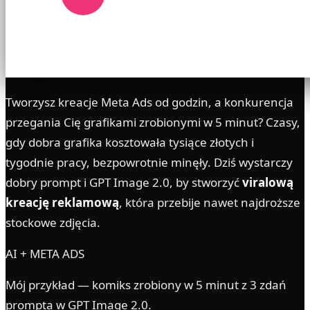
Tworzysz kreacje Meta Ads od godzin, a konkurencja
przegania Cię grafikami zrobionymi w 5 minut? Czasy,
gdy dobra grafika kosztowała tysiące złotych i
tygodnie pracy, bezpowrotnie minęły. Dziś wystarczy
dobry prompt i GPT Image 2.0, by stworzyć
viralową
kreację reklamową
, która przebije nawet najdroższe
stockowe zdjęcia.
AI + META ADS
Mój przykład — komiks zrobiony w 5 minut z 3 zdań
prompta w GPT Image 2.0.