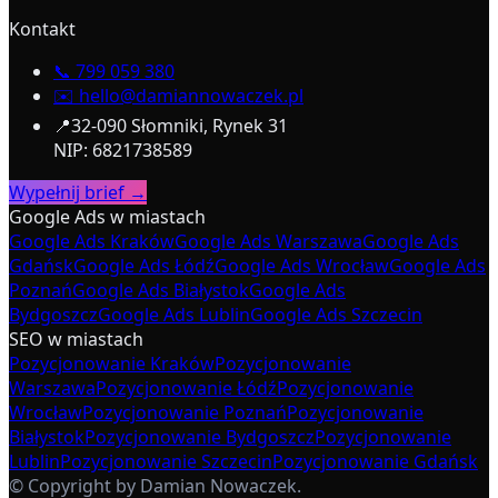
Kontakt
📞
799 059 380
✉️
hello@damiannowaczek.pl
📍
32-090 Słomniki, Rynek 31
NIP: 6821738589
Wypełnij brief →
Google Ads w miastach
Google Ads Kraków
Google Ads Warszawa
Google Ads
Gdańsk
Google Ads Łódź
Google Ads Wrocław
Google Ads
Poznań
Google Ads Białystok
Google Ads
Bydgoszcz
Google Ads Lublin
Google Ads Szczecin
SEO w miastach
Pozycjonowanie Kraków
Pozycjonowanie
Warszawa
Pozycjonowanie Łódź
Pozycjonowanie
Wrocław
Pozycjonowanie Poznań
Pozycjonowanie
Białystok
Pozycjonowanie Bydgoszcz
Pozycjonowanie
Lublin
Pozycjonowanie Szczecin
Pozycjonowanie Gdańsk
© Copyright by Damian Nowaczek.