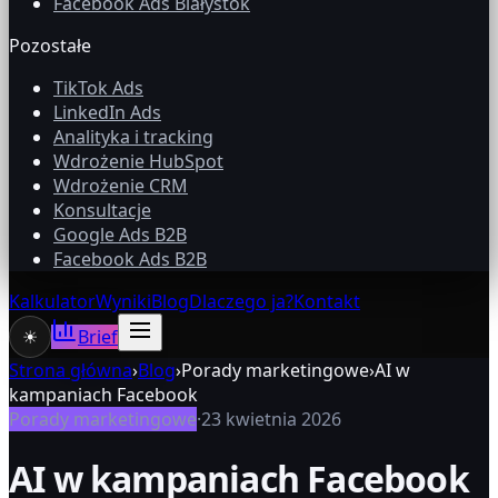
Facebook Ads Białystok
Pozostałe
TikTok Ads
LinkedIn Ads
Analityka i tracking
Wdrożenie HubSpot
Wdrożenie CRM
Konsultacje
Google Ads B2B
Facebook Ads B2B
Kalkulator
Wyniki
Blog
Dlaczego ja?
Kontakt
☀
Brief
Strona główna
›
Blog
›
Porady marketingowe
›
AI w
kampaniach Facebook
Porady marketingowe
·
23 kwietnia 2026
AI w kampaniach Facebook