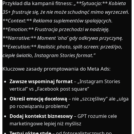
Przykład dla kampanii fitness:
„**Sytuacja:** Kobieta
35+ frustruje się, że nie może schudnąć mimo wyrzeczeń.
**Context:** Reklama suplementów spalających.
**Emotion:** Frustracja przechodzi w nadzieję.
**Narrative:** Moment 'aha’ gdy odkrywa przyczynę.
**Execution:** Realistic photo, split-screen: przed/po,
ciepłe światło, Instagram Stories format.”
Kluczowe zasady promptowania do Meta Ads:
Zawsze wspominaj format
– „Instagram Stories
vertical” vs „Facebook post square”
Określ emocję docelową
– nie „szczęśliwy” ale „ulga
po rozwiązaniu problemu”
Dodaj kontekst biznesowy
– GPT rozumie cele
marketingowe lepiej niż myślisz
Testuj różne style
– od fotorealistycznych po