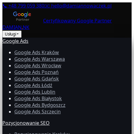
📞
+48 799 059 380
✉️
hello@damiannowaczek.pl
Certyfikowany Google Partner
DAMIAN
.
NK
Usługi
Google Ads
Google Ads Kraków
Google Ads Warszawa
Google Ads Wrocław
Google Ads Poznań
Google Ads Gdańsk
Google Ads Łódź
Google Ads Lublin
Google Ads Białystok
Google Ads Bydgoszcz
Google Ads Szczecin
Pozycjonowanie SEO