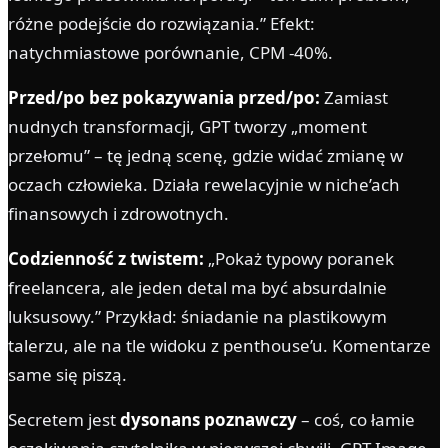
różne podejście do rozwiązania.” Efekt:
natychmiastowe porównanie, CPM -40%.
Przed/po bez pokazywania przed/po:
Zamiast
nudnych transformacji, GPT tworzy „moment
przełomu” – tę jedną scenę, gdzie widać zmianę w
oczach człowieka. Działa rewelacyjnie w niche’ach
finansowych i zdrowotnych.
Codzienność z twistem:
„Pokaż typowy poranek
freelancera, ale jeden detal ma być absurdalnie
luksusowy.” Przykład: śniadanie na plastikowym
talerzu, ale na tle widoku z penthouse’u. Komentarze
same się piszą.
Secretem jest
dysonans poznawczy
– coś, co łamie