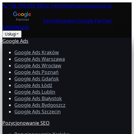
📞
+48 799 059 380
✉️
hello@damiannowaczek.pl
Certyfikowany Google Partner
DAMIAN
.
NK
Usługi
Google Ads
Google Ads Kraków
Google Ads Warszawa
Google Ads Wrocław
Google Ads Poznań
Google Ads Gdańsk
Google Ads Łódź
Google Ads Lublin
Google Ads Białystok
Google Ads Bydgoszcz
Google Ads Szczecin
Pozycjonowanie SEO