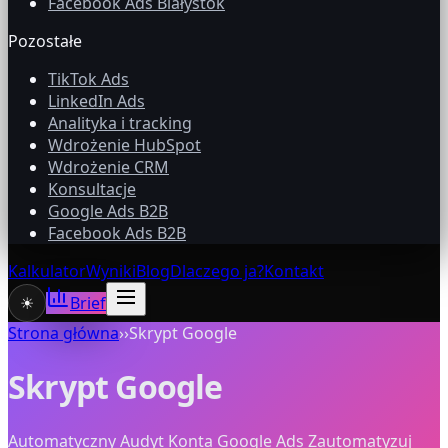
Facebook Ads Białystok
Pozostałe
TikTok Ads
LinkedIn Ads
Analityka i tracking
Wdrożenie HubSpot
Wdrożenie CRM
Konsultacje
Google Ads B2B
Facebook Ads B2B
Kalkulator
Wyniki
Blog
Dlaczego ja?
Kontakt
☀
Brief
Strona główna
›
›
Skrypt Google
Skrypt Google
Automatyczny Audyt Konta Google Ads Zautomatyzuj