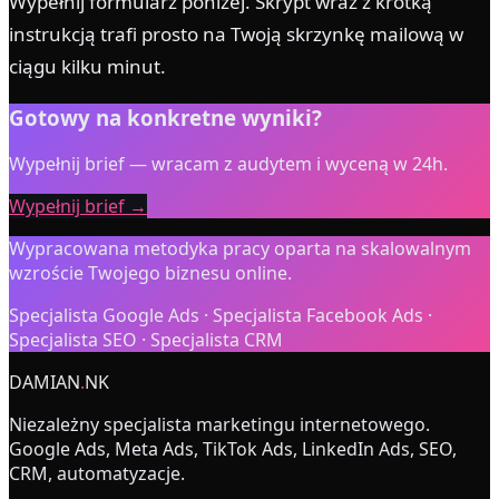
Wypełnij formularz poniżej. Skrypt wraz z krótką
instrukcją trafi prosto na Twoją skrzynkę mailową w
ciągu kilku minut.
Gotowy na konkretne wyniki?
Wypełnij brief — wracam z audytem i wyceną w 24h.
Wypełnij brief →
Wypracowana metodyka pracy oparta na skalowalnym
wzroście Twojego biznesu online.
Specjalista Google Ads · Specjalista Facebook Ads ·
Specjalista SEO · Specjalista CRM
DAMIAN
.
NK
Niezależny specjalista marketingu internetowego.
Google Ads, Meta Ads, TikTok Ads, LinkedIn Ads, SEO,
CRM, automatyzacje.