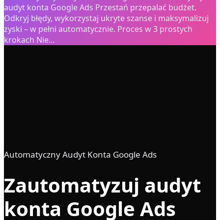
audyt konta Google Ads Przestań przepalać budżet.
Odkryj błędy, wykorzystaj ukryte szanse i maksymalizuj
zyski – w pełni automatycznie. Proces w 3 prostych
krokach Nie…
0
+ lat
0
× ROAS
0
%
0
%
Automatyczny Audyt Konta Google Ads
Zautomatyzuj audyt
konta Google Ads