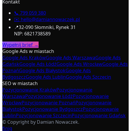
Kontakt
📞
799 059 380
✉️
hello@damiannowaczek.pl
📍
32-090 Słomniki, Rynek 31
NIP: 6821738589
Wypełnij brief →
Google Ads w miastach
Google Ads Kraków
Google Ads Warszawa
Google Ads
Gdańsk
Google Ads Łódź
Google Ads Wrocław
Google Ads
Poznań
Google Ads Białystok
Google Ads
Bydgoszcz
Google Ads Lublin
Google Ads Szczecin
SEO w miastach
Pozycjonowanie Kraków
Pozycjonowanie
Warszawa
Pozycjonowanie Łódź
Pozycjonowanie
Wrocław
Pozycjonowanie Poznań
Pozycjonowanie
Białystok
Pozycjonowanie Bydgoszcz
Pozycjonowanie
Lublin
Pozycjonowanie Szczecin
Pozycjonowanie Gdańsk
© Copyright by Damian Nowaczek.
f
in
ig