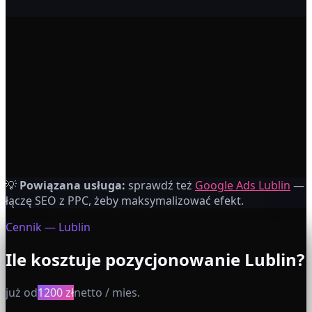
+
+
+
PZ
Paweł Z.
💡
Powiązana usługa:
sprawdź też
Google Ads Lublin
—
Właściciel sklepu internetowego
łączę SEO z PPC, żeby maksymalizować efekt.
Cennik
— Lublin
Ile kosztuje pozycjonowanie
Lublin
?
już od
1200 zł
netto / mies.