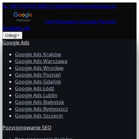
📞
+48 799 059 380
✉️
hello@damiannowaczek.pl
Certyfikowany Google Partner
DAMIAN
.
NK
Usługi
Google Ads
Google Ads Kraków
Google Ads Warszawa
Google Ads Wrocław
Google Ads Poznań
Google Ads Gdańsk
Google Ads Łódź
Google Ads Lublin
Google Ads Białystok
Google Ads Bydgoszcz
Google Ads Szczecin
Pozycjonowanie SEO