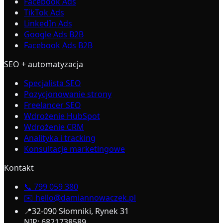
Facebook Ads
TikTok Ads
LinkedIn Ads
Google Ads B2B
Facebook Ads B2B
SEO + automatyzacja
Specjalista SEO
Pozycjonowanie strony
Freelancer SEO
Wdrożenie HubSpot
Wdrożenie CRM
Analityka i tracking
Konsultacje marketingowe
Kontakt
📞
799 059 380
✉️
hello@damiannowaczek.pl
📍
32-090 Słomniki, Rynek 31
NIP: 6821738589