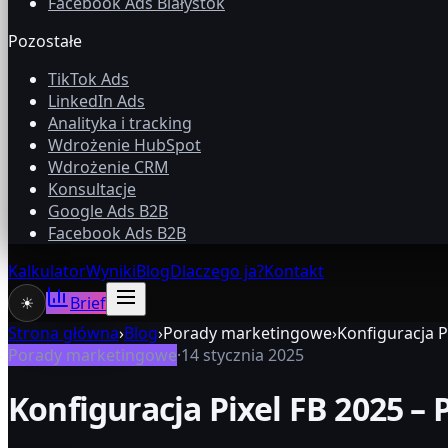
Facebook Ads Białystok
Pozostałe
TikTok Ads
LinkedIn Ads
Analityka i tracking
Wdrożenie HubSpot
Wdrożenie CRM
Konsultacje
Google Ads B2B
Facebook Ads B2B
Kalkulator
Wyniki
Blog
Dlaczego ja?
Kontakt
☀
Brief
Strona główna
›
Blog
›
Porady marketingowe
›
Konfiguracja P
Porady marketingowe
·
14 stycznia 2025
Konfiguracja Pixel FB 2025 –