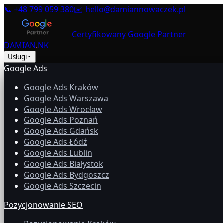
📞
+48 799 059 380
✉️
hello@damiannowaczek.pl
Certyfikowany Google Partner
DAMIAN
.
NK
Usługi
Google Ads
Google Ads Kraków
Google Ads Warszawa
Google Ads Wrocław
Google Ads Poznań
Google Ads Gdańsk
Google Ads Łódź
Google Ads Lublin
Google Ads Białystok
Google Ads Bydgoszcz
Google Ads Szczecin
Pozycjonowanie SEO