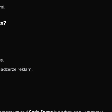
mi.
ss?
s.
nadżerze reklam.
pomocą wtyczki
Code Snaps
lub edytując plik motywu.