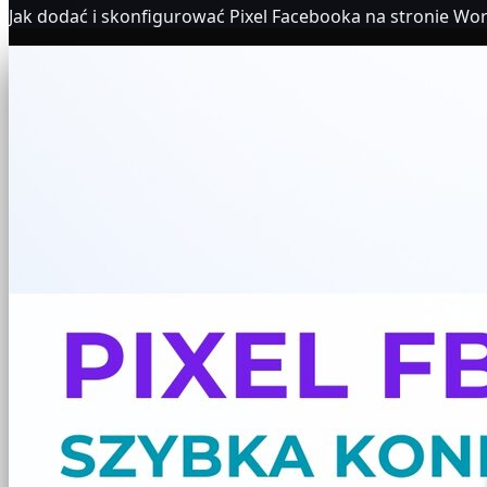
Jak dodać i skonfigurować Pixel Facebooka na stronie Wo