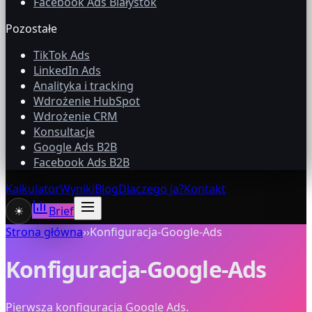
Facebook Ads Białystok
Pozostałe
TikTok Ads
LinkedIn Ads
Analityka i tracking
Wdrożenie HubSpot
Wdrożenie CRM
Konsultacje
Google Ads B2B
Facebook Ads B2B
Kalkulator
Wyniki
Blog
Dlaczego ja?
Kontakt
☀
Brief
Strona główna
›
›
Konfiguracja-Google-Ads
Konfiguracja-Google-Ads
Pierwsza konfiguracja Google Ads.