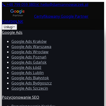
📞
+48 799 059 380
✉️
hello@damiannowaczek.pl
Certyfikowany Google Partner
DAMIAN
.
NK
Usługi
Google Ads
Google Ads Kraków
Google Ads Warszawa
Google Ads Wrocław
Google Ads Poznań
Google Ads Gdańsk
Google Ads Łódź
Google Ads Lublin
Google Ads Białystok
Google Ads Bydgoszcz
Google Ads Szczecin
Pozycjonowanie SEO