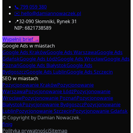
📞
799 059 380
✉️
hello@damiannowaczek.pl
📍
32-090 Słomniki, Rynek 31
NIP: 6821738589
Wypełnij brief →
Google Ads w miastach
Google Ads Kraków
Google Ads Warszawa
Google Ads
Gdańsk
Google Ads Łódź
Google Ads Wrocław
Google Ads
Poznań
Google Ads Białystok
Google Ads
Bydgoszcz
Google Ads Lublin
Google Ads Szczecin
SEO w miastach
Pozycjonowanie Kraków
Pozycjonowanie
Warszawa
Pozycjonowanie Łódź
Pozycjonowanie
Wrocław
Pozycjonowanie Poznań
Pozycjonowanie
Białystok
Pozycjonowanie Bydgoszcz
Pozycjonowanie
Lublin
Pozycjonowanie Szczecin
Pozycjonowanie Gdańsk
© Copyright by Damian Nowaczek.
f
in
ig
Polityka prywatności
Sitemap