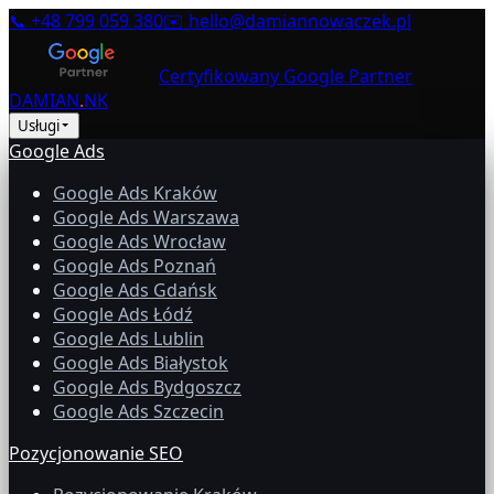
📞
+48 799 059 380
✉️
hello@damiannowaczek.pl
Certyfikowany Google Partner
DAMIAN
.
NK
Usługi
Google Ads
Google Ads Kraków
Google Ads Warszawa
Google Ads Wrocław
Google Ads Poznań
Google Ads Gdańsk
Google Ads Łódź
Google Ads Lublin
Google Ads Białystok
Google Ads Bydgoszcz
Google Ads Szczecin
Pozycjonowanie SEO