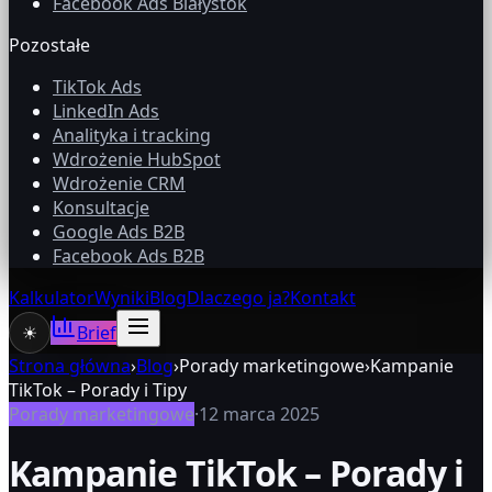
Facebook Ads Białystok
Pozostałe
TikTok Ads
LinkedIn Ads
Analityka i tracking
Wdrożenie HubSpot
Wdrożenie CRM
Konsultacje
Google Ads B2B
Facebook Ads B2B
Kalkulator
Wyniki
Blog
Dlaczego ja?
Kontakt
☀
Brief
Strona główna
›
Blog
›
Porady marketingowe
›
Kampanie
TikTok – Porady i Tipy
Porady marketingowe
·
12 marca 2025
Kampanie TikTok – Porady i