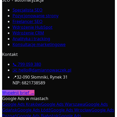
SEO + automatyzacja
Specjalista SEO
Pozycjonowanie strony
Freelancer SEO
Wdrożenie HubSpot
Wdrożenie CRM
Analityka i tracking
Konsultacje marketingowe
Kontakt
📞
799 059 380
✉️
hello@damiannowaczek.pl
📍
32-090 Słomniki, Rynek 31
NIP: 6821738589
Wypełnij brief →
Google Ads w miastach
Google Ads Kraków
Google Ads Warszawa
Google Ads
Gdańsk
Google Ads Łódź
Google Ads Wrocław
Google Ads
Poznań
Google Ads Białystok
Google Ads