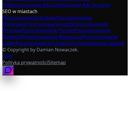
Bydgoszcz
Google Ads Lublin
Google Ads Szczecin
SEO w miastach
Pozycjonowanie Kraków
Pozycjonowanie
Warszawa
Pozycjonowanie Łódź
Pozycjonowanie
Wrocław
Pozycjonowanie Poznań
Pozycjonowanie
Białystok
Pozycjonowanie Bydgoszcz
Pozycjonowanie
Lublin
Pozycjonowanie Szczecin
Pozycjonowanie Gdańsk
© Copyright by Damian Nowaczek.
f
in
ig
Polityka prywatności
Sitemap