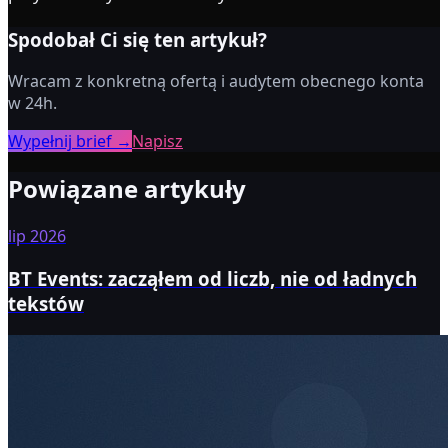
Spodobał Ci się ten artykuł?
Wracam z konkretną ofertą i audytem obecnego konta
w 24h.
Wypełnij brief →
Napisz
Powiązane artykuły
lip 2026
BT Events: zacząłem od liczb, nie od ładnych
tekstów