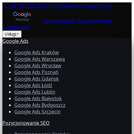
📞
+48 799 059 380
✉️
hello@damiannowaczek.pl
Certyfikowany Google Partner
DAMIAN
.
NK
Usługi
Google Ads
Google Ads Kraków
Google Ads Warszawa
Google Ads Wrocław
Google Ads Poznań
Google Ads Gdańsk
Google Ads Łódź
Google Ads Lublin
Google Ads Białystok
Google Ads Bydgoszcz
Google Ads Szczecin
Pozycjonowanie SEO