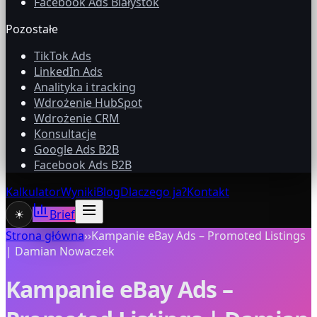
Facebook Ads Białystok
Pozostałe
TikTok Ads
LinkedIn Ads
Analityka i tracking
Wdrożenie HubSpot
Wdrożenie CRM
Konsultacje
Google Ads B2B
Facebook Ads B2B
Kalkulator
Wyniki
Blog
Dlaczego ja?
Kontakt
☀
Brief
Strona główna
›
›
Kampanie eBay Ads – Promoted Listings
| Damian Nowaczek
Kampanie eBay Ads –