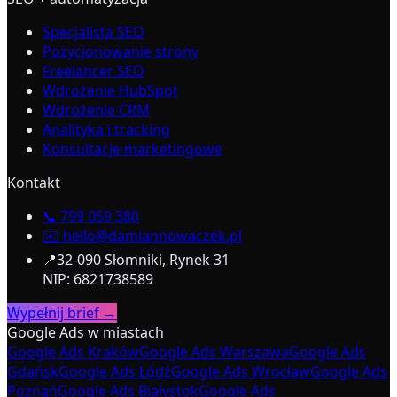
Specjalista SEO
Pozycjonowanie strony
Freelancer SEO
Wdrożenie HubSpot
Wdrożenie CRM
Analityka i tracking
Konsultacje marketingowe
Kontakt
📞
799 059 380
✉️
hello@damiannowaczek.pl
📍
32-090 Słomniki, Rynek 31
NIP: 6821738589
Wypełnij brief →
Google Ads w miastach
Google Ads Kraków
Google Ads Warszawa
Google Ads
Gdańsk
Google Ads Łódź
Google Ads Wrocław
Google Ads
Poznań
Google Ads Białystok
Google Ads