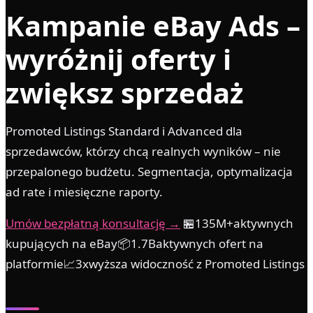
Kampanie eBay Ads –
wyróżnij oferty i
zwiększ sprzedaż
Promoted Listings Standard i Advanced dla
sprzedawców, którzy chcą realnych wyników – nie
przepalonego budżetu. Segmentacja, optymalizacja
ad rate i miesięczne raporty.
Umów bezpłatną konsultację →
🏪135M+aktywnych
kupujących na eBay📦1.7Baktywnych ofert na
platformie📈3xwyższa widoczność z Promoted Listings