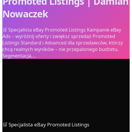
Promoted Listings | Damian
Nowaczek
🛒 Specjalista eBay Promoted Listings Kampanie eBay
Ads – wyróżnij oferty i zwiększ sprzedaż Promoted
Listings Standard i Advanced dla sprzedawców, którzy
chcą realnych wyników – nie przepalonego budżetu.
Segmentacja,…
0
+ lat
0
× ROAS
0
%
0
%
🛒 Specjalista eBay Promoted Listings