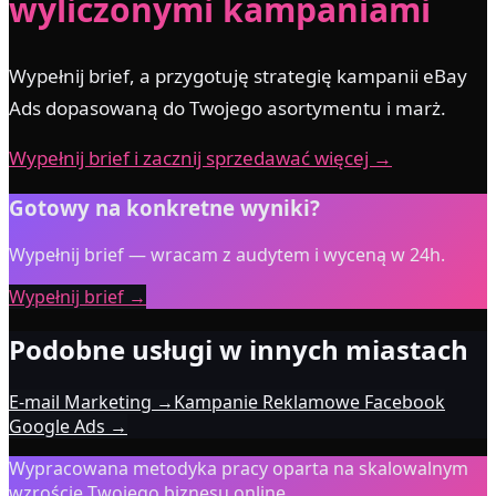
wyliczonymi kampaniami
Wypełnij brief, a przygotuję strategię kampanii eBay
Ads dopasowaną do Twojego asortymentu i marż.
Wypełnij brief i zacznij sprzedawać więcej →
Gotowy na konkretne wyniki?
Wypełnij brief — wracam z audytem i wyceną w 24h.
Wypełnij brief →
Podobne usługi w innych miastach
E-mail Marketing
→
Kampanie Reklamowe Facebook
Google Ads
→
Wypracowana metodyka pracy oparta na skalowalnym
wzroście Twojego biznesu online.