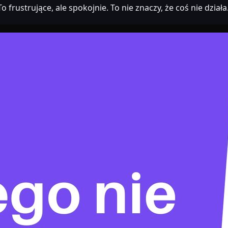
 frustrujące, ale spokojnie. To nie znaczy, że coś nie dzia