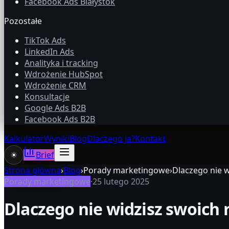
Facebook Ads Białystok
Pozostałe
TikTok Ads
LinkedIn Ads
Analityka i tracking
Wdrożenie HubSpot
Wdrożenie CRM
Konsultacje
Google Ads B2B
Facebook Ads B2B
Kalkulator
Wyniki
Blog
Dlaczego ja?
Kontakt
☀
Brief
Strona główna
›
Blog
›
Porady marketingowe
›
Dlaczego nie 
Porady marketingowe
·
25 lutego 2025
Dlaczego nie widzisz swoich