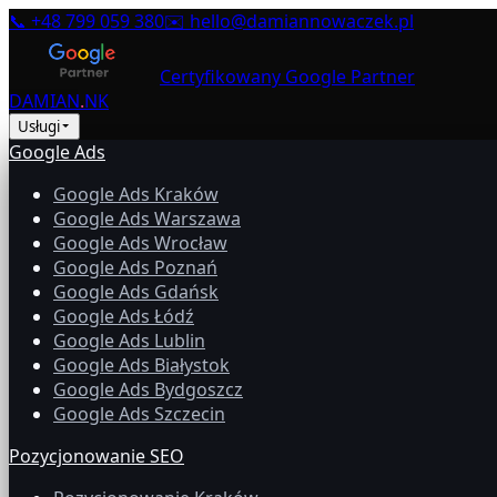
📞
+48 799 059 380
✉️
hello@damiannowaczek.pl
Certyfikowany Google Partner
DAMIAN
.
NK
Usługi
Google Ads
Google Ads Kraków
Google Ads Warszawa
Google Ads Wrocław
Google Ads Poznań
Google Ads Gdańsk
Google Ads Łódź
Google Ads Lublin
Google Ads Białystok
Google Ads Bydgoszcz
Google Ads Szczecin
Pozycjonowanie SEO