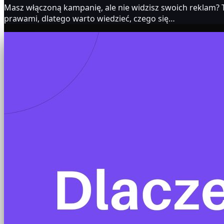
Masz włączoną kampanię, ale nie widzisz swoich reklam? To
prawami, dlatego warto wiedzieć, czego się…